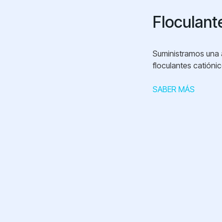
Floculant
Suministramos una
floculantes catióni
SABER MÁS