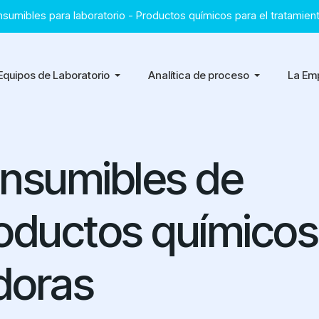
para laboratorio
- Productos químicos para el tratamiento de agu
Equipos de Laboratorio
Analítica de proceso
La Em
onsumibles de
roductos químicos
doras