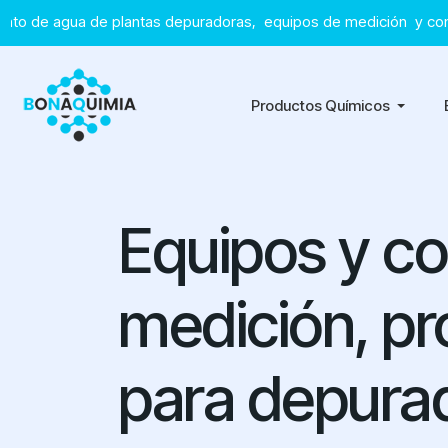
gua de plantas depuradoras, equipos de medición y consumibles 
Productos Químicos
Equipos y c
medición, p
para depura