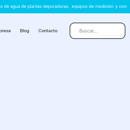
a de plantas depuradoras, equipos de medición y consumibles par
Buscar
presa
Blog
Contacto
Type 2 or more characters for