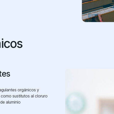
icos
tes
gulantes orgánicos y
como sustitutos al cloruro
o de aluminio